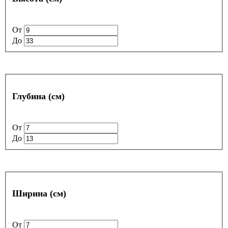
От
До
Глубина (см)
От
До
Ширина (см)
От