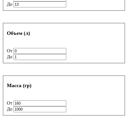
До
Объем (л)
От
До
Масса (гр)
От
До