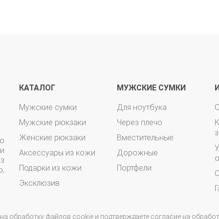
КАТАЛОГ
МУЖСКИЕ СУМКИ
Мужские сумки
Для ноутбука
О
Мужские рюкзаки
Через плечо
з
Женские рюкзаки
Вместительные
o
У
и
Аксессуары из кожи
Дорожные
о
з
Подарки из кожи
Портфели
о,
О
Эксклюзив
Г
на обработку файлов cookie и подтверждаете согласие на обрабо