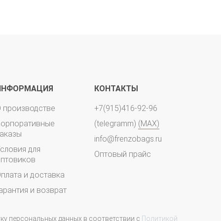
ИНФОРМАЦИЯ
КОНТАКТЫ
 производстве
+7(915)416-92-96
Корпоративные
(telegramm)
(MAX)
аказы
info@frenzobags.ru
словия для
Оптовый прайс
птовиков
плата и доставка
арантия и возврат
тку персональных данных в соответствии с
Политикой