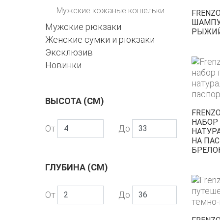
Мужские кожаные кошельки
FRENZO
ШАМПУ
Мужские рюкзаки
РЫЖИ
Женские сумки и рюкзаки
Эксклюзив
Новинки
ВЫСОТА (СМ)
FRENZO 
НАБОР
От
До
НАТУР
НА ПАС
БРЕЛО
ГЛУБИНА (СМ)
От
До