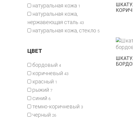
ШКАТУЛ
натуральная кожа
1
КОРИЧ
натуральная кожа,
нержавеющая сталь
43
натуральная кожа, стекло
5
ЦВЕТ
ШКАТУЛ
БОРДО
бордовый
4
коричневый
43
красный
1
рыжий
7
синий
6
темно-коричневый
3
черный
26