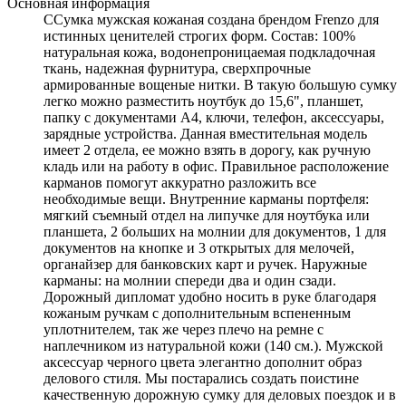
Основная информация
ССумка мужская кожаная создана брендом Frenzo для
истинных ценителей строгих форм. Состав: 100%
натуральная кожа, водонепроницаемая подкладочная
ткань, надежная фурнитура, сверхпрочные
армированные вощеные нитки. В такую большую сумку
легко можно разместить ноутбук до 15,6", планшет,
папку с документами А4, ключи, телефон, аксессуары,
зарядные устройства. Данная вместительная модель
имеет 2 отдела, ее можно взять в дорогу, как ручную
кладь или на работу в офис. Правильное расположение
карманов помогут аккуратно разложить все
необходимые вещи. Внутренние карманы портфеля:
мягкий съемный отдел на липучке для ноутбука или
планшета, 2 больших на молнии для документов, 1 для
документов на кнопке и 3 открытых для мелочей,
органайзер для банковских карт и ручек. Наружные
карманы: на молнии спереди два и один сзади.
Дорожный дипломат удобно носить в руке благодаря
кожаным ручкам с дополнительным вспененным
уплотнителем, так же через плечо на ремне с
наплечником из натуральной кожи (140 см.). Мужской
аксессуар черного цвета элегантно дополнит образ
делового стиля. Мы постарались создать поистине
качественную дорожную сумку для деловых поездок и в