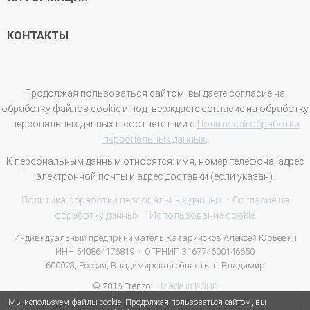
КОНТАКТЫ
Продолжая пользоваться сайтом, вы даёте согласие на
обработку файлов cookie и подтверждаете согласие на обработку
персональных данных в соответствии с
Политикой обработки
персональных данных
.
К персональным данным относятся: имя, номер телефона, адрес
электронной почты и адрес доставки (если указан).
Политика обработки персональных данных
·
Согласие на
обработку данных
·
Использование cookie
Индивидуальный предприниматель Казаринсков Алексей Юрьевич
ИНН 540864176819 · ОГРНИП 316774600146650
600023, Россия, Владимирская область, г. Владимир
© 2016 Frenzo ·
Made in KÖHB
Мы используем файлы cookie. Продолжая пользоваться сайтом, вы