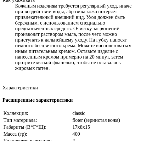
Как ухаживать
Кожаным изделиям требуется регулярный уход, иначе
при воздействии воды, абразива кожа потеряет
привлекательный внешний вид. Уход должен быть
бережным, с использованием специально
предназначенных средств. Очистку загрязнений
производят раствором мыла, после чего можно
приступать к дальнейшему уходу. На губку наносят
немного бесцветного крема. Можете воспользоваться
иным питательным кремом. Оставьте изделие с
нанесенным кремом примерно на 20 минут, затем
протрите мягкой фланелью, чтобы не оставалось
жировых пятен.
Характеристики
Расширенные характеристики
Коллекция:
classic
Тип материала:
floter (зернистая кожа)
Габариты (В*Г*Ш):
17x8x15
Масса (гр):
400
Количество карманов:
3