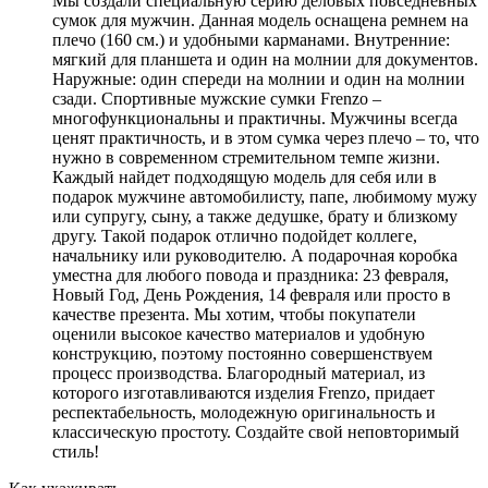
Мы создали специальную серию деловых повседневных
сумок для мужчин. Данная модель оснащена ремнем на
плечо (160 см.) и удобными карманами. Внутренние:
мягкий для планшета и один на молнии для документов.
Наружные: один спереди на молнии и один на молнии
сзади. Спортивные мужские сумки Frenzo –
многофункциональны и практичны. Мужчины всегда
ценят практичность, и в этом сумка через плечо – то, что
нужно в современном стремительном темпе жизни.
Каждый найдет подходящую модель для себя или в
подарок мужчине автомобилисту, папе, любимому мужу
или супругу, сыну, а также дедушке, брату и близкому
другу. Такой подарок отлично подойдет коллеге,
начальнику или руководителю. А подарочная коробка
уместна для любого повода и праздника: 23 февраля,
Новый Год, День Рождения, 14 февраля или просто в
качестве презента. Мы хотим, чтобы покупатели
оценили высокое качество материалов и удобную
конструкцию, поэтому постоянно совершенствуем
процесс производства. Благородный материал, из
которого изготавливаются изделия Frenzo, придает
респектабельность, молодежную оригинальность и
классическую простоту. Создайте свой неповторимый
стиль!