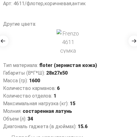
Арт: 4611/флотер,коричневая,антик
Другие цвета:
Тип материала:
floter (зернистая кожа)
Габариты (В*Г*Ш):
28x27x50
Масса (гр):
1600
Количество карманов:
6
Количество отделов:
1
Максимальная нагрузка (кг):
15
Молния:
состаренная латунь
Объем (л):
34
Диагональ гаджета (в дюймах):
15.6