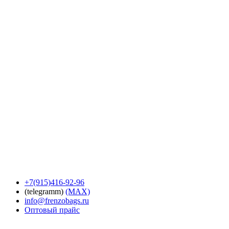
+7(915)416-92-96
(telegramm)
(MAX)
info@frenzobags.ru
Оптовый прайс