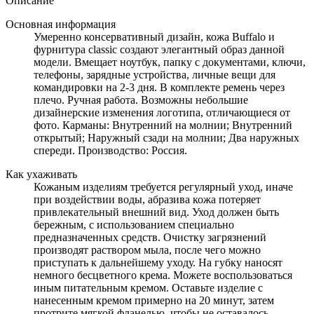
Описание
Основная информация
Умеренно консервативный дизайн, кожа Buffalo и
фурнитура classic создают элегантный образ данной
модели. Вмещает ноутбук, папку с документами, ключи,
телефоны, зарядные устройства, личные вещи для
командировки на 2-3 дня. В комплекте ремень через
плечо. Ручная работа. Возможны небольшие
дизайнерские изменения логотипа, отличающиеся от
фото. Карманы: Внутренний на молнии; Внутренний
открытый; Наружный сзади на молнии; Два наружных
спереди. Производство: Россия.
Как ухаживать
Кожаным изделиям требуется регулярный уход, иначе
при воздействии воды, абразива кожа потеряет
привлекательный внешний вид. Уход должен быть
бережным, с использованием специально
предназначенных средств. Очистку загрязнений
производят раствором мыла, после чего можно
приступать к дальнейшему уходу. На губку наносят
немного бесцветного крема. Можете воспользоваться
иным питательным кремом. Оставьте изделие с
нанесенным кремом примерно на 20 минут, затем
протрите мягкой фланелью, чтобы не оставалось