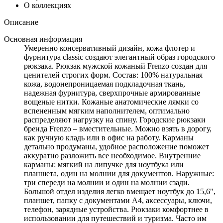
О коллекциях
Описание
Основная информация
Умеренно консервативный дизайн, кожа флотер и
фурнитура classic создают элегантный образ городского
рюкзака. Рюкзак мужской кожаный Frenzo создан для
ценителей строгих форм. Состав: 100% натуральная
кожа, водонепроницаемая подкладочная ткань,
надежная фурнитура, сверхпрочные армированные
вощеные нитки. Кожаные анатомические лямки со
вспененным мягким наполнителем, оптимально
распределяют нагрузку на спину. Городские рюкзаки
бренда Frenzo – вместительные. Можно взять в дорогу,
как ручную кладь или в офис на работу. Карманы
детально продуманы, удобное расположение поможет
аккуратно разложить все необходимое. Внутренние
карманы: мягкий на липучке для ноутбука или
планшета, один на молнии для документов. Наружные:
три спереди на молнии и один на молнии сзади.
Большой отдел изделия легко вмещает ноутбук до 15,6",
планшет, папку с документами А4, аксессуары, ключи,
телефон, зарядные устройства. Рюкзаки комфортнее в
использовании для путешествий и туризма. Часто им