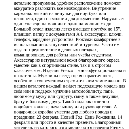
детально продуманы, удобное расположение поможет
аккуратно разложить все необходимое. Внутренние
карманы: мягкий на липучке для ноутбука или
планшета, один на молнии для документов. Наружные:
один спереди на молнии и один на молнии сзади.
Большой отдел изделия легко вмещает ноутбук до 15",
планшет, папку с документами А4, аксессуары, ключи,
телефон, зарядные устройства. Рюкзаки комфортнее в
использовании для путешествий и туризма. Часто им
отдают предпочтение в деловых поездках,
командировках, для работы или учебы студентам.
Аксессуар из натуральной кожи благородного окраса
уместен как в спортивном стиле, так и в строгом
классическом. Изделия Frenzo – многофункциональны и
практичны. Мужчины всегда ценят практичность,
особенно в современном стремительном темпе жизни. В
нашем каталоге каждый найдет подходящую модель для
себя или в подарок мужчине автомобилисту, папе,
любимому мужу или супругу, сыну, а также дедушке,
брату и близкому другу. Такой подарок отлично
подойдет коллеге, начальнику или руководителю. А
подарочная коробка уместна для любого повода и
праздника: 23 февраля, Новый Год, День Рождения, 14
февраля или просто в качестве презента. Благородный
материал, из которого изготавливаются изделия Frenzo,