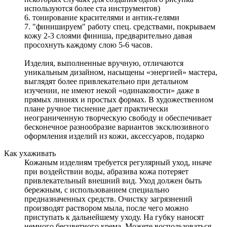
используются более ста инструментов)
6. тонирование красителями и антик-гелями
7. "финишируем" работу спец. средствами, покрываем
кожу 2-3 слоями финиша, предварительно давая
просохнуть каждому слою 5-6 часов.
Изделия, выполненные вручную, отличаются
уникальным дизайном, насыщены «энергией» мастера,
выглядят более привлекательно при детальном
изучении, не имеют некой «одинаковости» даже в
прямых линиях и простых формах. В художественном
плане ручное тиснение дает практически
неограниченную творческую свободу и обеспечивает
бесконечное разнообразие вариантов эксклюзивного
оформления изделий из кожи, аксессуаров, подарко
Как ухаживать
Кожаным изделиям требуется регулярный уход, иначе
при воздействии воды, абразива кожа потеряет
привлекательный внешний вид. Уход должен быть
бережным, с использованием специально
предназначенных средств. Очистку загрязнений
производят раствором мыла, после чего можно
приступать к дальнейшему уходу. На губку наносят
немного бесцветного крема. Можете воспользоваться