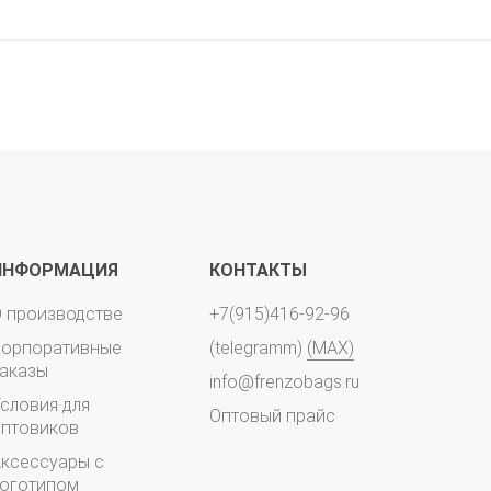
ИНФОРМАЦИЯ
КОНТАКТЫ
 производстве
+7(915)416-92-96
Корпоративные
(telegramm)
(MAX)
аказы
info@frenzobags.ru
словия для
Оптовый прайс
птовиков
ксессуары с
оготипом