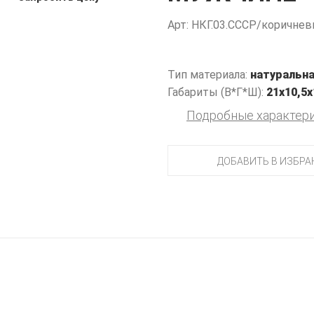
Арт: НКГ.03.СССР/коричне
Тип материала:
натуральна
Габариты (В*Г*Ш):
21х10,5х
Подробные характер
ДОБАВИТЬ В ИЗБРА