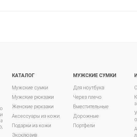
КАТАЛОГ
МУЖСКИЕ СУМКИ
Мужские сумки
Для ноутбука
О
Мужские рюкзаки
Через плечо
з
Женские рюкзаки
Вместительные
o
У
и
Аксессуары из кожи
Дорожные
о
з
Подарки из кожи
Портфели
о,
А
Эксклюзив
л