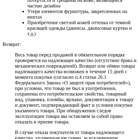
потертости и трещины на коже, являющиеся
частью дизайна
Утеря элементов фурнитуры, закрепленных на
винтах
Приобретение светлой кожей оттенка от темной
красящей одежды (джинсы, джинсовые куртки и
т.д.)
Возврат:
Весь товар перед продажей в обязательном порядке
проверяется на надлежащее качество (отсутствие брака и
механических повреждений). Возврат или обмен товара
надлежащего качества возможен в течение 15 дней с
момента покупки (согласно п.4 статьи 26.1
Федерального Закона «О защите прав потребителей»),
при условии, что товар не был в употреблении,
сохранены его потребительские свойства, товарный
вид, упаковка, пломбы, ярлыки, документация к товару
и документ, подтверждающий факт и условия покупки
указанного товара. При обнаружении следов
эксплуатации товара мы оставляем за собой право
отказать в приеме товара.
В случае отказа покупателя от товара надлежащего
качества, уплаченная им сумма, за исключением