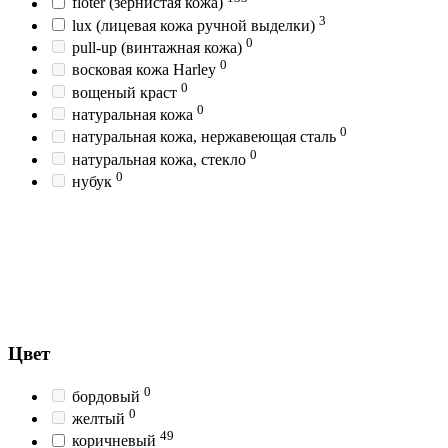
floter (зернистая кожа)
3
lux (лицевая кожа ручной выделки)
0
pull-up (винтажная кожа)
0
восковая кожа Harley
0
вощеный краст
0
натуральная кожа
0
натуральная кожа, нержавеющая сталь
0
натуральная кожа, стекло
0
нубук
Цвет
0
бордовый
0
желтый
49
коричневый