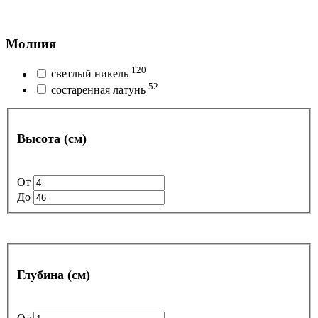
Молния
120
светлый никель
52
состаренная латунь
Высота (см)
От
До
Глубина (см)