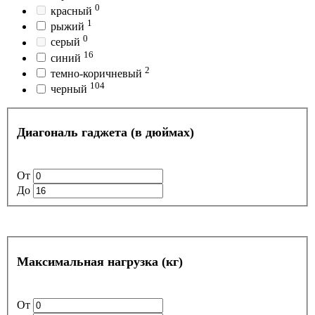
0
красный
1
рыжий
0
серый
16
синий
2
темно-коричневый
104
черный
Диагональ гаджета (в дюймах)
От
До
Максимальная нагрузка (кг)
От