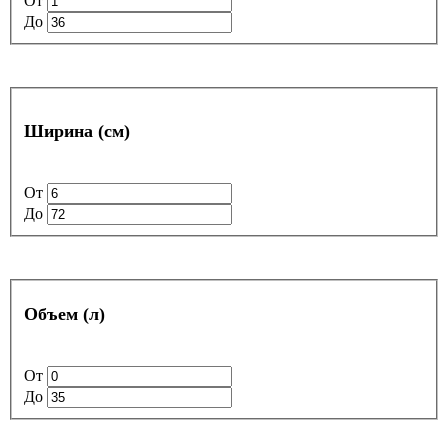
От
До
Ширина (см)
От
До
Объем (л)
От
До