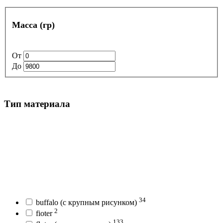
Масса (гр)
От
До
Тип материала
34
buffalo (с крупным рисунком)
2
fioter
133