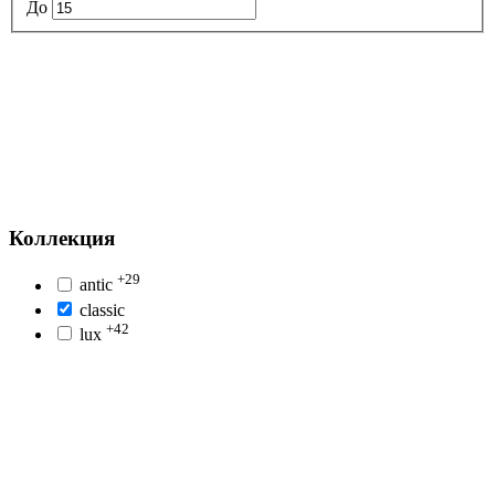
До
Коллекция
+29
antic
classic
+42
lux